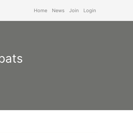
Home
News
Join
Login
bats