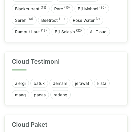
(15)
(15)
(30)
Blackcurrant
Pare
Biji Mahoni
(13)
(10)
(7)
Sereh
Beetroot
Rose Water
(13)
(22)
Rumput Laut
Biji Selasih
All Cloud
Cloud Testimoni
alergi
batuk
demam
jerawat
kista
maag
panas
radang
Cloud Paket