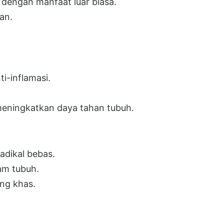
 dengan manfaat luar biasa.
an.
i-inflamasi.
eningkatkan daya tahan tubuh.
adikal bebas.
am tubuh.
ng khas.