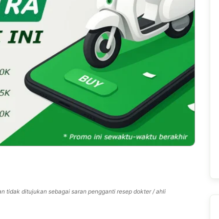
n tidak ditujukan sebagai saran pengganti resep dokter / ahli