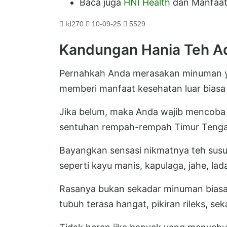
Baca juga
HNI Health
dan Manfaat
Id270
10-09-25
5529
Kandungan Hania Teh A
Pernahkah Anda merasakan minuman ya
memberi manfaat kesehatan luar biasa
Jika belum, maka Anda wajib mencoba
sentuhan rempah-rempah Timur Tenga
Bayangkan sensasi nikmatnya teh sus
seperti kayu manis, kapulaga, jahe, la
Rasanya bukan sekadar minuman bias
tubuh terasa hangat, pikiran rileks, se