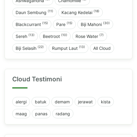
Ashwagandha
Chamomille
(11)
(18)
Daun Sembung
Kacang Kedelai
(15)
(15)
(30)
Blackcurrant
Pare
Biji Mahoni
(13)
(10)
(7)
Sereh
Beetroot
Rose Water
(22)
(13)
Biji Selasih
Rumput Laut
All Cloud
Cloud Testimoni
alergi
batuk
demam
jerawat
kista
maag
panas
radang