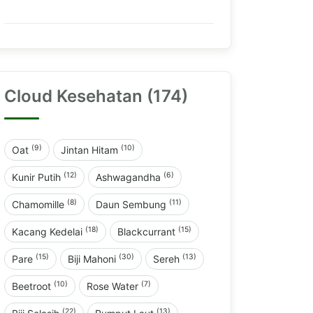
Cloud Kesehatan (174)
(9)
(10)
Oat
Jintan Hitam
(12)
(6)
Kunir Putih
Ashwagandha
(8)
(11)
Chamomille
Daun Sembung
(18)
(15)
Kacang Kedelai
Blackcurrant
(15)
(30)
(13)
Pare
Biji Mahoni
Sereh
(10)
(7)
Beetroot
Rose Water
(22)
(13)