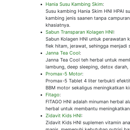
Hania Susu Kambing Skim
:
Susu kambing Hania Skim HNI HPAI su
kambing jenis saanen tanpa campura
khasiatnya.
Sabun Transparan Kolagen HNI
:
Sabun Kolagen HNI untuk perawatan k
flek hitam, jerawat, sehingga menjadi
Janna Tea Cool
:
Janna Tea Cool teh herbal untuk membu
lambung, deep sleeping, detox darah, d
Promax-5 Motor
:
Promax-5 Tablet 4 liter terbukti ef
BBM motor sekaligus meningkatkan ki
Fitago
:
FITAGO HNI adalah minuman herbal ala
herbal untuk membantu meningkatkan 
Zidavit Kids HNI
:
Zidavit Kids HNI suplemen vitamin an
manis, memenuhi kebutuhan nutrisi b