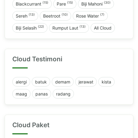
(15)
(15)
(30)
Blackcurrant
Pare
Biji Mahoni
(13)
(10)
(7)
Sereh
Beetroot
Rose Water
(22)
(13)
Biji Selasih
Rumput Laut
All Cloud
Cloud Testimoni
alergi
batuk
demam
jerawat
kista
maag
panas
radang
Cloud Paket