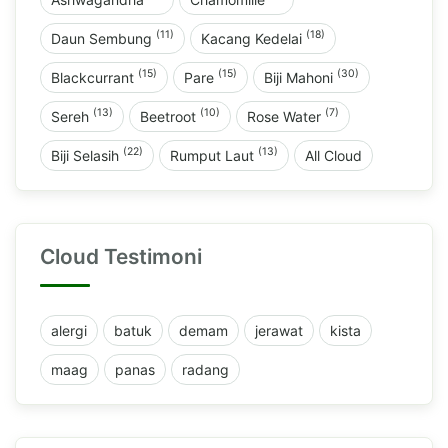
(11)
(18)
Daun Sembung
Kacang Kedelai
(15)
(15)
(30)
Blackcurrant
Pare
Biji Mahoni
(13)
(10)
(7)
Sereh
Beetroot
Rose Water
(22)
(13)
Biji Selasih
Rumput Laut
All Cloud
Cloud Testimoni
alergi
batuk
demam
jerawat
kista
maag
panas
radang