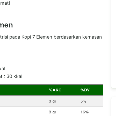
kmati
emen
 nutrisi pada Kopi 7 Elemen berdasarkan kemasan
kal
t : 30 kkal
%AKG
%DV
3 gr
5%
3 gr
16%