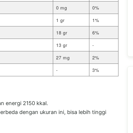
0 mg
0%
1 gr
1%
18 gr
6%
13 gr
-
27 mg
2%
-
3%
 energi 2150 kkal.
beda dengan ukuran ini, bisa lebih tinggi