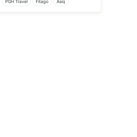
PGH Travel
Fitago
Asiq