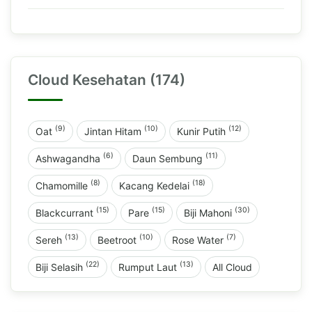
Cloud Kesehatan (174)
(9)
(10)
(12)
Oat
Jintan Hitam
Kunir Putih
(6)
(11)
Ashwagandha
Daun Sembung
(8)
(18)
Chamomille
Kacang Kedelai
(15)
(15)
(30)
Blackcurrant
Pare
Biji Mahoni
(13)
(10)
(7)
Sereh
Beetroot
Rose Water
(22)
(13)
Biji Selasih
Rumput Laut
All Cloud