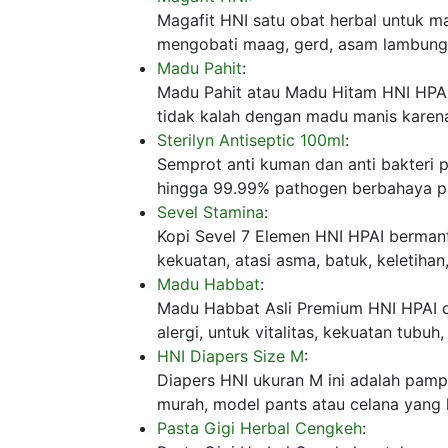
Magafit HNI satu obat herbal untuk m
mengobati maag, gerd, asam lambung 
Madu Pahit
:
Madu Pahit atau Madu Hitam HNI HPAI 
tidak kalah dengan madu manis karena
Sterilyn Antiseptic 100ml
:
Semprot anti kuman dan anti bakteri 
hingga 99.99% pathogen berbahaya pad
Sevel Stamina
:
Kopi Sevel 7 Elemen HNI HPAI bermanf
kekuatan, atasi asma, batuk, keletihan,
Madu Habbat
:
Madu Habbat Asli Premium HNI HPAI d
alergi, untuk vitalitas, kekuatan tubu
HNI Diapers Size M
:
Diapers HNI ukuran M ini adalah pam
murah, model pants atau celana yang
Pasta Gigi Herbal Cengkeh
: