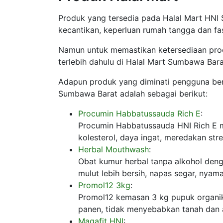
Produk yang tersedia pada Halal Mart HNI
kecantikan, keperluan rumah tangga dan fa
Namun untuk memastikan ketersediaan pro
terlebih dahulu di Halal Mart Sumbawa Bara
Adapun produk yang diminati pengguna ber
Sumbawa Barat adalah sebagai berikut:
Procumin Habbatussauda Rich E
:
Procumin Habbatussauda HNI Rich E m
kolesterol, daya ingat, meredakan str
Herbal Mouthwash
:
Obat kumur herbal tanpa alkohol deng
mulut lebih bersih, napas segar, nyama
Promol12 3kg
:
Promol12 kemasan 3 kg pupuk organik
panen, tidak menyebabkan tanah dan a
Magafit HNI
: