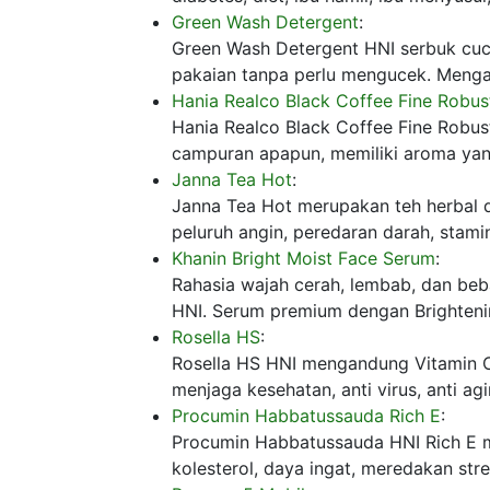
Green Wash Detergent
:
Green Wash Detergent HNI serbuk cuc
pakaian tanpa perlu mengucek. Mengan
Hania Realco Black Coffee Fine Robus
Hania Realco Black Coffee Fine Robus
campuran apapun, memiliki aroma yan
Janna Tea Hot
:
Janna Tea Hot merupakan teh herbal 
peluruh angin, peredaran darah, stamina
Khanin Bright Moist Face Serum
:
Rahasia wajah cerah, lembab, dan be
HNI. Serum premium dengan Brightenin
Rosella HS
:
Rosella HS HNI mengandung Vitamin C 
menjaga kesehatan, anti virus, anti a
Procumin Habbatussauda Rich E
:
Procumin Habbatussauda HNI Rich E m
kolesterol, daya ingat, meredakan str