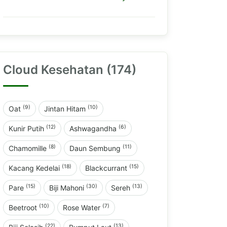
Cloud Kesehatan (174)
(9)
(10)
Oat
Jintan Hitam
(12)
(6)
Kunir Putih
Ashwagandha
(8)
(11)
Chamomille
Daun Sembung
(18)
(15)
Kacang Kedelai
Blackcurrant
(15)
(30)
(13)
Pare
Biji Mahoni
Sereh
(10)
(7)
Beetroot
Rose Water
(22)
(13)