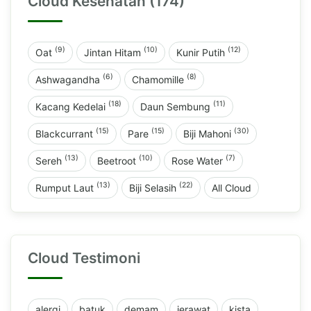
Cloud Kesehatan (174)
(9)
(10)
(12)
Oat
Jintan Hitam
Kunir Putih
(6)
(8)
Ashwagandha
Chamomille
(18)
(11)
Kacang Kedelai
Daun Sembung
(15)
(15)
(30)
Blackcurrant
Pare
Biji Mahoni
(13)
(10)
(7)
Sereh
Beetroot
Rose Water
(13)
(22)
Rumput Laut
Biji Selasih
All Cloud
Cloud Testimoni
alergi
batuk
demam
jerawat
kista