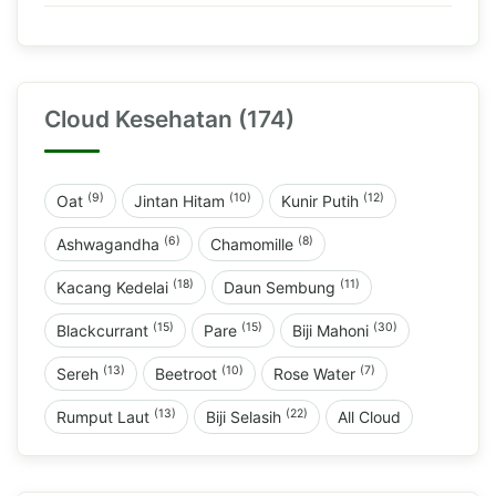
Cloud Kesehatan (174)
(9)
(10)
(12)
Oat
Jintan Hitam
Kunir Putih
(6)
(8)
Ashwagandha
Chamomille
(18)
(11)
Kacang Kedelai
Daun Sembung
(15)
(15)
(30)
Blackcurrant
Pare
Biji Mahoni
(13)
(10)
(7)
Sereh
Beetroot
Rose Water
(13)
(22)
Rumput Laut
Biji Selasih
All Cloud