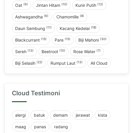
(9)
(10)
(12)
Oat
Jintan Hitam
Kunir Putih
(6)
(8)
Ashwagandha
Chamomille
(11)
(18)
Daun Sembung
Kacang Kedelai
(15)
(15)
(30)
Blackcurrant
Pare
Biji Mahoni
(13)
(10)
(7)
Sereh
Beetroot
Rose Water
(22)
(13)
Biji Selasih
Rumput Laut
All Cloud
Cloud Testimoni
alergi
batuk
demam
jerawat
kista
maag
panas
radang