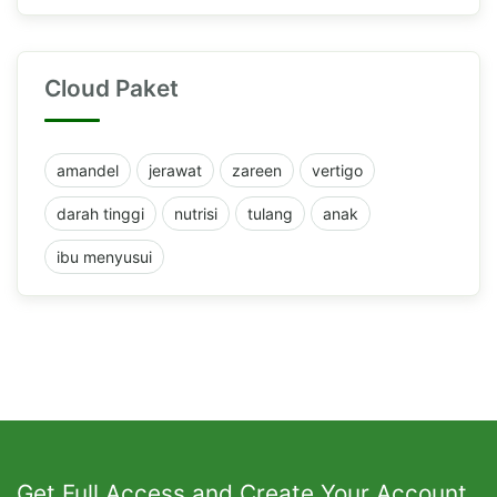
Cloud Paket
amandel
jerawat
zareen
vertigo
darah tinggi
nutrisi
tulang
anak
ibu menyusui
Get Full Access and Create Your Account