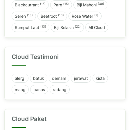
(15)
(15)
(30)
Blackcurrant
Pare
Biji Mahoni
(13)
(10)
(7)
Sereh
Beetroot
Rose Water
(13)
(22)
Rumput Laut
Biji Selasih
All Cloud
Cloud Testimoni
alergi
batuk
demam
jerawat
kista
maag
panas
radang
Cloud Paket