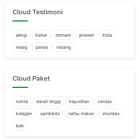
Cloud Testimoni
alergi
batuk
demam
jerawat
kista
maag
panas
radang
Cloud Paket
nutrisi
darah tinggi
keputihan
cerdas
kolagen
sambiloto
nafsu makan
imunitas
bab