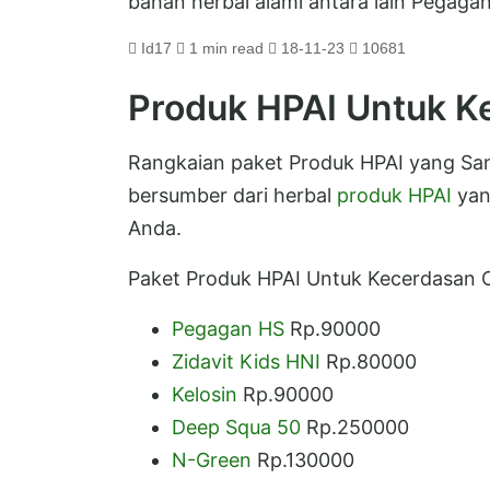
bahan herbal alami antara lain Pegagan
Id17
1 min read
18-11-23
10681
Produk HPAI Untuk K
Rangkaian paket Produk HPAI yang Sa
bersumber dari herbal
produk HPAI
yan
Anda.
Paket Produk HPAI Untuk Kecerdasan Ot
Pegagan HS
Rp.90000
Zidavit Kids HNI
Rp.80000
Kelosin
Rp.90000
Deep Squa 50
Rp.250000
N-Green
Rp.130000