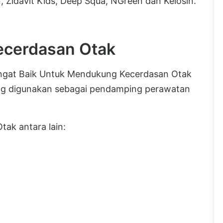
, Zidavit Kids, Deep Squa, NGreen dan Kelosin.
ecerdasan Otak
ngat Baik Untuk Mendukung Kecerdasan Otak
g digunakan sebagai pendamping perawatan
ak antara lain: