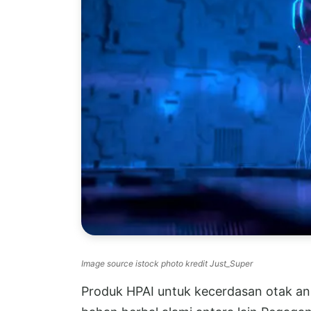
Image source istock photo kredit Just_Super
Produk HPAI untuk kecerdasan otak an