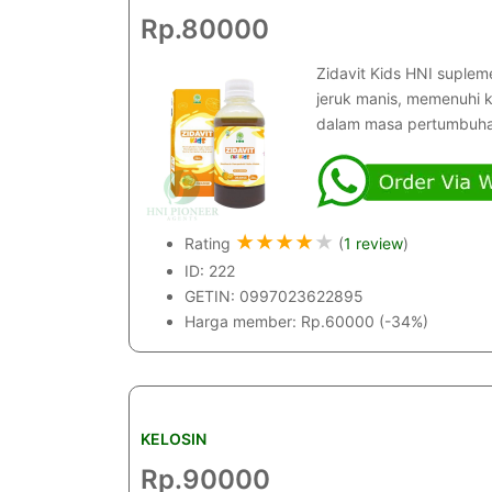
Rp.80000
Zidavit Kids HNI suple
jeruk manis, memenuhi k
dalam masa pertumbuha
★
★
★
★
★
Rating
(
1 review
)
ID: 222
GETIN: 0997023622895
Harga member: Rp.60000 (-34%)
KELOSIN
Rp.90000