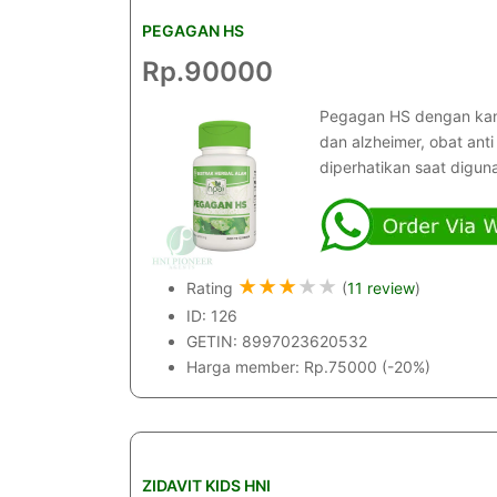
PEGAGAN HS
Rp.90000
Pegagan HS dengan kan
dan alzheimer, obat anti
diperhatikan saat digun
★
★
★
★
★
Rating
(
11 review
)
ID: 126
GETIN: 8997023620532
Harga member: Rp.75000 (-20%)
ZIDAVIT KIDS HNI