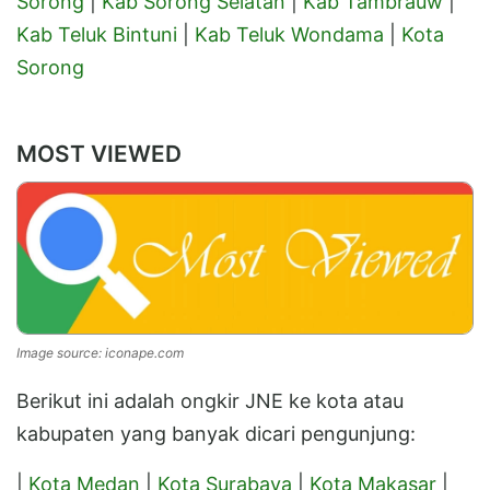
Sorong
|
Kab Sorong Selatan
|
Kab Tambrauw
|
Kab Teluk Bintuni
|
Kab Teluk Wondama
|
Kota
Sorong
MOST VIEWED
Image source: iconape.com
Berikut ini adalah ongkir JNE ke kota atau
kabupaten yang banyak dicari pengunjung:
|
Kota Medan
|
Kota Surabaya
|
Kota Makasar
|