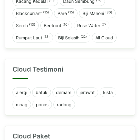
(18)
(11)
Kacang Kedelai
Daun Sembung
(15)
(15)
(30)
Blackcurrant
Pare
Biji Mahoni
(13)
(10)
(7)
Sereh
Beetroot
Rose Water
(13)
(22)
Rumput Laut
Biji Selasih
All Cloud
Cloud Testimoni
alergi
batuk
demam
jerawat
kista
maag
panas
radang
Cloud Paket