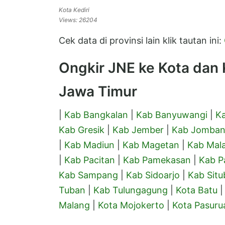
Kota Kediri
Views: 26204
Cek data di provinsi lain klik tautan ini:
Ongkir JNE ke Kota dan K
Jawa Timur
|
Kab Bangkalan
|
Kab Banyuwangi
|
Ka
Kab Gresik
|
Kab Jember
|
Kab Jomba
|
Kab Madiun
|
Kab Magetan
|
Kab Mal
|
Kab Pacitan
|
Kab Pamekasan
|
Kab P
Kab Sampang
|
Kab Sidoarjo
|
Kab Sit
Tuban
|
Kab Tulungagung
|
Kota Batu
Malang
|
Kota Mojokerto
|
Kota Pasuru