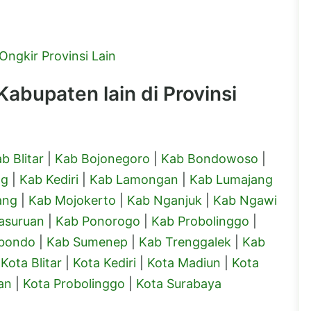
Ongkir Provinsi Lain
abupaten lain di Provinsi
b Blitar
|
Kab Bojonegoro
|
Kab Bondowoso
|
ng
|
Kab Kediri
|
Kab Lamongan
|
Kab Lumajang
ang
|
Kab Mojokerto
|
Kab Nganjuk
|
Kab Ngawi
asuruan
|
Kab Ponorogo
|
Kab Probolinggo
|
ubondo
|
Kab Sumenep
|
Kab Trenggalek
|
Kab
|
Kota Blitar
|
Kota Kediri
|
Kota Madiun
|
Kota
an
|
Kota Probolinggo
|
Kota Surabaya