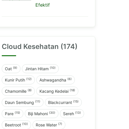
Efektif
Cloud Kesehatan (174)
(9)
(10)
Oat
Jintan Hitam
(12)
(6)
Kunir Putih
Ashwagandha
(8)
(18)
Chamomille
Kacang Kedelai
(11)
(15)
Daun Sembung
Blackcurrant
(15)
(30)
(13)
Pare
Biji Mahoni
Sereh
(10)
(7)
Beetroot
Rose Water