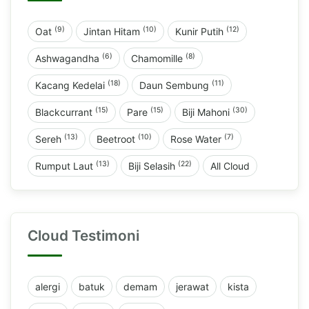
(9)
(10)
(12)
Oat
Jintan Hitam
Kunir Putih
(6)
(8)
Ashwagandha
Chamomille
(18)
(11)
Kacang Kedelai
Daun Sembung
(15)
(15)
(30)
Blackcurrant
Pare
Biji Mahoni
(13)
(10)
(7)
Sereh
Beetroot
Rose Water
(13)
(22)
Rumput Laut
Biji Selasih
All Cloud
Cloud Testimoni
alergi
batuk
demam
jerawat
kista