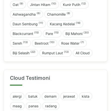
(9)
(10)
(12)
Oat
Jintan Hitam
Kunir Putih
(6)
(8)
Ashwagandha
Chamomille
(11)
(18)
Daun Sembung
Kacang Kedelai
(15)
(15)
(30)
Blackcurrant
Pare
Biji Mahoni
(13)
(10)
(7)
Sereh
Beetroot
Rose Water
(22)
(13)
Biji Selasih
Rumput Laut
All Cloud
Cloud Testimoni
alergi
batuk
demam
jerawat
kista
maag
panas
radang