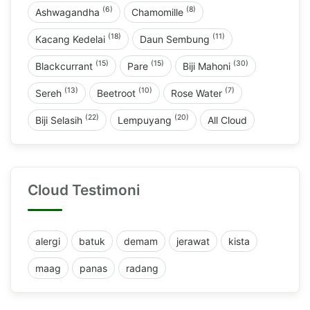
(6)
(8)
Ashwagandha
Chamomille
(18)
(11)
Kacang Kedelai
Daun Sembung
(15)
(15)
(30)
Blackcurrant
Pare
Biji Mahoni
(13)
(10)
(7)
Sereh
Beetroot
Rose Water
(22)
(20)
Biji Selasih
Lempuyang
All Cloud
Cloud Testimoni
alergi
batuk
demam
jerawat
kista
maag
panas
radang