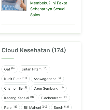
Membeku? Ini Fakta
Sebenarnya Sesuai
Sains
Cloud Kesehatan (174)
(9)
(10)
Oat
Jintan Hitam
(12)
(6)
Kunir Putih
Ashwagandha
(8)
(11)
Chamomille
Daun Sembung
(18)
(15)
Kacang Kedelai
Blackcurrant
(15)
(30)
(13)
Pare
Biji Mahoni
Sereh