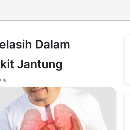
 Selasih Dalam
it Jantung
tung