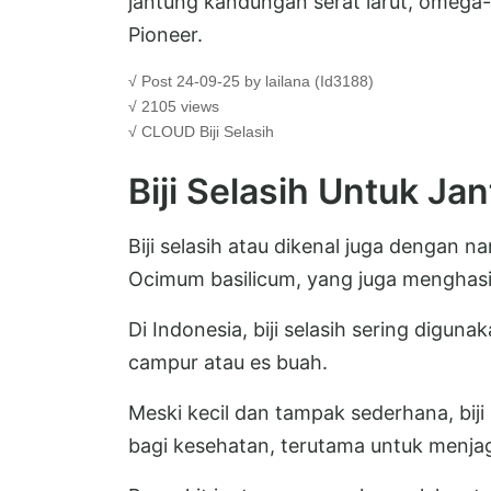
jantung kandungan serat larut, omega-3
Pioneer.
√ Post 24-09-25 by lailana (Id3188)
√ 2105 views
√ CLOUD
Biji Selasih
Biji Selasih Untuk Ja
Biji selasih atau dikenal juga dengan n
Ocimum basilicum, yang juga menghasi
Di Indonesia, biji selasih sering digun
campur atau es buah.
Meski kecil dan tampak sederhana, bij
bagi kesehatan, terutama untuk menja