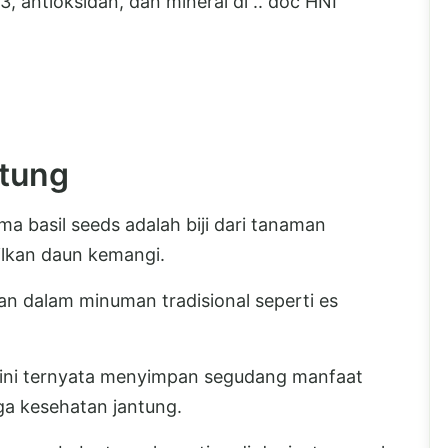
, antioksidan, dan mineral di .. doc HNI
ntung
ama basil seeds adalah biji dari tanaman
lkan daun kemangi.
akan dalam minuman tradisional seperti es
i ini ternyata menyimpan segudang manfaat
ga kesehatan jantung.