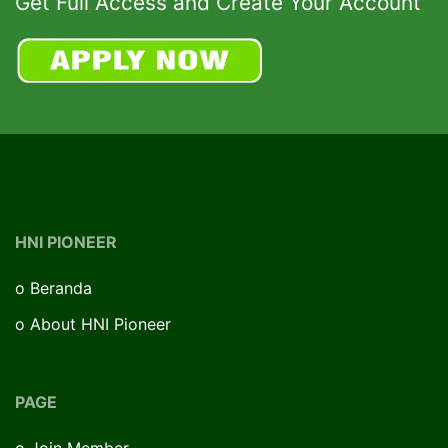
Get Full Access and Create Your Account
HNI PIONEER
o
Beranda
o
About HNI Pioneer
PAGE
o
Join Member