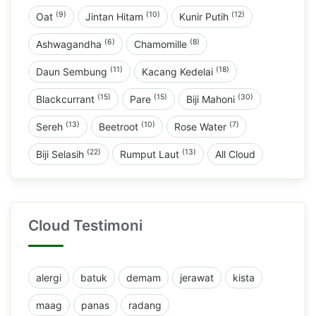
(9)
(10)
(12)
Oat
Jintan Hitam
Kunir Putih
(6)
(8)
Ashwagandha
Chamomille
(11)
(18)
Daun Sembung
Kacang Kedelai
(15)
(15)
(30)
Blackcurrant
Pare
Biji Mahoni
(13)
(10)
(7)
Sereh
Beetroot
Rose Water
(22)
(13)
Biji Selasih
Rumput Laut
All Cloud
Cloud Testimoni
alergi
batuk
demam
jerawat
kista
maag
panas
radang