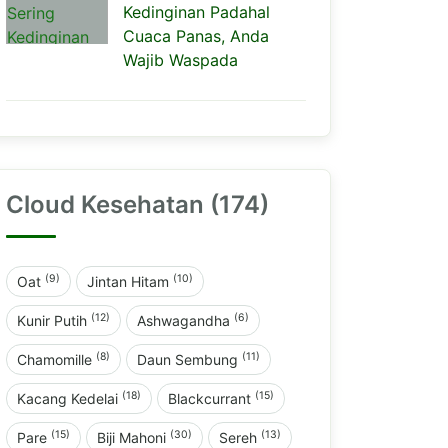
Kedinginan Padahal
Cuaca Panas, Anda
Wajib Waspada
Cloud Kesehatan (174)
(9)
(10)
Oat
Jintan Hitam
(12)
(6)
Kunir Putih
Ashwagandha
(8)
(11)
Chamomille
Daun Sembung
(18)
(15)
Kacang Kedelai
Blackcurrant
(15)
(30)
(13)
Pare
Biji Mahoni
Sereh