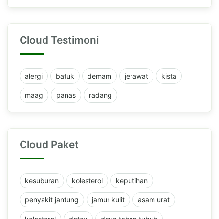
Cloud Testimoni
alergi
batuk
demam
jerawat
kista
maag
panas
radang
Cloud Paket
kesuburan
kolesterol
keputihan
penyakit jantung
jamur kulit
asam urat
kolesterol
detox
daya tahan tubuh