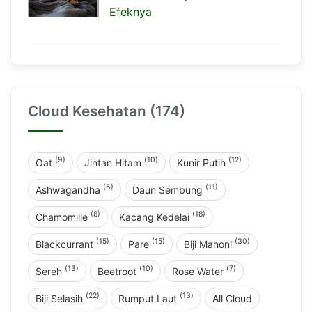
Efeknya
Cloud Kesehatan (174)
(9)
(10)
(12)
Oat
Jintan Hitam
Kunir Putih
(6)
(11)
Ashwagandha
Daun Sembung
(8)
(18)
Chamomille
Kacang Kedelai
(15)
(15)
(30)
Blackcurrant
Pare
Biji Mahoni
(13)
(10)
(7)
Sereh
Beetroot
Rose Water
(22)
(13)
Biji Selasih
Rumput Laut
All Cloud