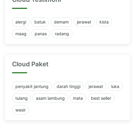
alergi
batuk
demam
jerawat
kista
maag
panas
radang
Cloud Paket
penyakit jantung
darah tinggi
jerawat
luka
tulang
asam lambung
mata
best seller
wasir