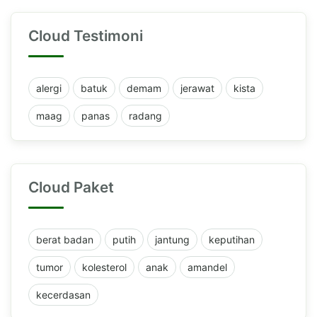
Cloud Testimoni
alergi
batuk
demam
jerawat
kista
maag
panas
radang
Cloud Paket
berat badan
putih
jantung
keputihan
tumor
kolesterol
anak
amandel
kecerdasan