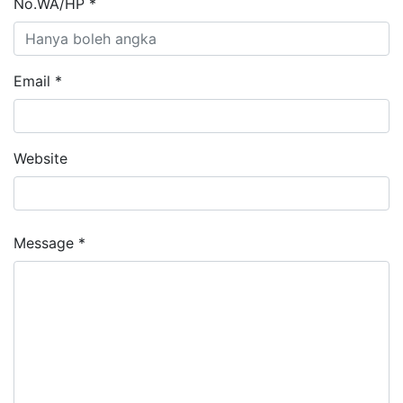
No.WA/HP *
Email *
Website
Message *