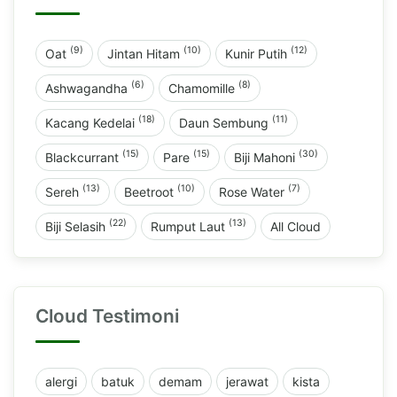
(9)
(10)
(12)
Oat
Jintan Hitam
Kunir Putih
(6)
(8)
Ashwagandha
Chamomille
(18)
(11)
Kacang Kedelai
Daun Sembung
(15)
(15)
(30)
Blackcurrant
Pare
Biji Mahoni
(13)
(10)
(7)
Sereh
Beetroot
Rose Water
(22)
(13)
Biji Selasih
Rumput Laut
All Cloud
Cloud Testimoni
alergi
batuk
demam
jerawat
kista