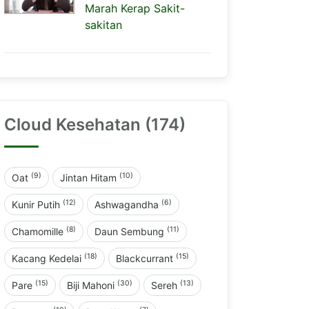
Marah Kerap Sakit-
sakitan
Cloud Kesehatan (174)
(9)
(10)
Oat
Jintan Hitam
(12)
(6)
Kunir Putih
Ashwagandha
(8)
(11)
Chamomille
Daun Sembung
(18)
(15)
Kacang Kedelai
Blackcurrant
(15)
(30)
(13)
Pare
Biji Mahoni
Sereh