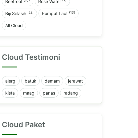
(10)
(7)
Beetroot
Rose Water
(22)
(13)
Biji Selasih
Rumput Laut
All Cloud
Cloud Testimoni
alergi
batuk
demam
jerawat
kista
maag
panas
radang
Cloud Paket