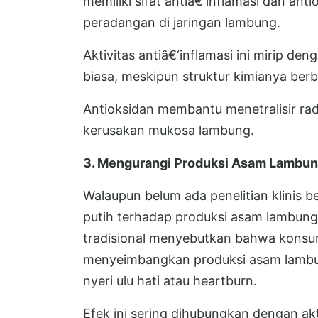
memiliki sifat antiâ€‘inflamasi dan a
peradangan di jaringan lambung.
Aktivitas antiâ€‘inflamasi ini mirip d
biasa, meskipun struktur kimianya ber
Antioksidan membantu menetralisir ra
kerusakan mukosa lambung.
3. Mengurangi Produksi Asam Lambun
Walaupun belum ada penelitian klinis 
putih terhadap produksi asam lambung
tradisional menyebutkan bahwa konsu
menyeimbangkan produksi asam lambun
nyeri ulu hati atau heartburn.
Efek ini sering dihubungkan dengan ak