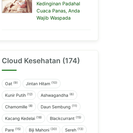
Kedinginan Padahal
Cuaca Panas, Anda
Wajib Waspada
Cloud Kesehatan (174)
(9)
(10)
Oat
Jintan Hitam
(12)
(6)
Kunir Putih
Ashwagandha
(8)
(11)
Chamomille
Daun Sembung
(18)
(15)
Kacang Kedelai
Blackcurrant
(15)
(30)
(13)
Pare
Biji Mahoni
Sereh