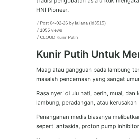
tradisi pengobatan asia untuk mengat
HNI Pioneer.
√ Post 04-02-26 by lailana (Id3515)
√ 1055 views
√ CLOUD
Kunir Putih
Kunir Putih Untuk M
Maag atau gangguan pada lambung ter
masalah pencernaan yang sangat umum 
Rasa nyeri di ulu hati, perih, mual, da
lambung, peradangan, atau kerusakan
Penanganan medis biasanya melibatk
seperti antasida, proton pump inhibitor