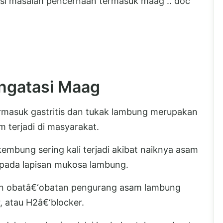
asi masalah pencernaan termasuk maag .. doc
engatasi Maag
masuk gastritis dan tukak lambung merupakan
terjadi di masyarakat.
n kembung sering kali terjadi akibat naiknya asam
 pada lapisan mukosa lambung.
an obatâ€‘obatan pengurang asam lambung
, atau H2â€‘blocker.