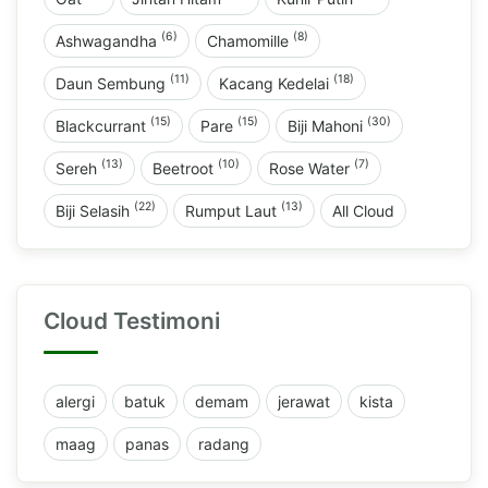
(6)
(8)
Ashwagandha
Chamomille
(11)
(18)
Daun Sembung
Kacang Kedelai
(15)
(15)
(30)
Blackcurrant
Pare
Biji Mahoni
(13)
(10)
(7)
Sereh
Beetroot
Rose Water
(22)
(13)
Biji Selasih
Rumput Laut
All Cloud
Cloud Testimoni
alergi
batuk
demam
jerawat
kista
maag
panas
radang