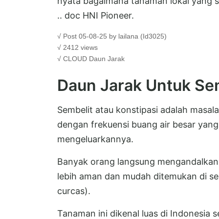
nyata bagaimana tanaman lokal yang s
.. doc HNI Pioneer.
√ Post 05-08-25 by lailana (Id3025)
√ 2412 views
√ CLOUD
Daun Jarak
Daun Jarak Untuk Se
Sembelit atau konstipasi adalah masal
dengan frekuensi buang air besar yang 
mengeluarkannya.
Banyak orang langsung mengandalkan o
lebih aman dan mudah ditemukan di seki
curcas).
Tanaman ini dikenal luas di Indonesia 