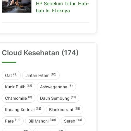
HP Sebelum Tidur, Hati-
hati Ini Efeknya
Cloud Kesehatan (174)
(9)
(10)
Oat
Jintan Hitam
(12)
(6)
Kunir Putih
Ashwagandha
(8)
(11)
Chamomille
Daun Sembung
(18)
(15)
Kacang Kedelai
Blackcurrant
(15)
(30)
(13)
Pare
Biji Mahoni
Sereh