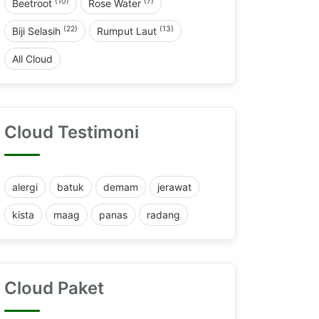
(10)
(7)
Beetroot
Rose Water
(22)
(13)
Biji Selasih
Rumput Laut
All Cloud
Cloud Testimoni
alergi
batuk
demam
jerawat
kista
maag
panas
radang
Cloud Paket