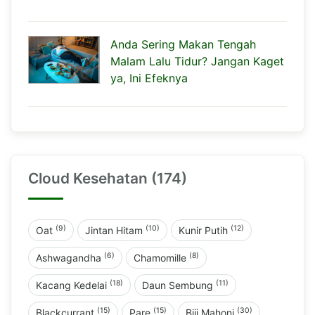
Anda Sering Makan Tengah
Malam Lalu Tidur? Jangan Kaget
ya, Ini Efeknya
Cloud Kesehatan (174)
(9)
(10)
(12)
Oat
Jintan Hitam
Kunir Putih
(6)
(8)
Ashwagandha
Chamomille
(18)
(11)
Kacang Kedelai
Daun Sembung
(15)
(15)
(30)
Blackcurrant
Pare
Biji Mahoni