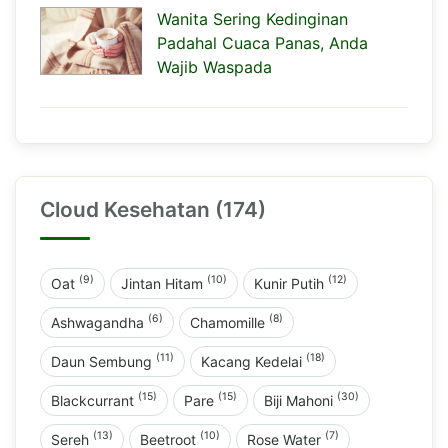
Wanita Sering Kedinginan
Padahal Cuaca Panas, Anda
Wajib Waspada
Cloud Kesehatan (174)
(9)
(10)
(12)
Oat
Jintan Hitam
Kunir Putih
(6)
(8)
Ashwagandha
Chamomille
(11)
(18)
Daun Sembung
Kacang Kedelai
(15)
(15)
(30)
Blackcurrant
Pare
Biji Mahoni
(13)
(10)
(7)
Sereh
Beetroot
Rose Water