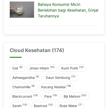
Bahaya Konsumsi Micin
Berlebihan bagi Kesehatan, Ginjal
Taruhannya
Cloud Kesehatan (174)
(9)
(10)
(12)
Oat
Jintan Hitam
Kunir Putih
(6)
(11)
Ashwagandha
Daun Sembung
(8)
(18)
Chamomille
Kacang Kedelai
(15)
(15)
(30)
Blackcurrant
Pare
Biji Mahoni
(13)
(10)
(7)
Sereh
Beetroot
Rose Water