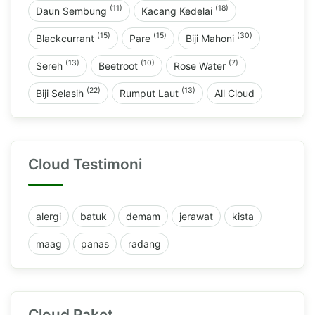
(11)
(18)
Daun Sembung
Kacang Kedelai
(15)
(15)
(30)
Blackcurrant
Pare
Biji Mahoni
(13)
(10)
(7)
Sereh
Beetroot
Rose Water
(22)
(13)
Biji Selasih
Rumput Laut
All Cloud
Cloud Testimoni
alergi
batuk
demam
jerawat
kista
maag
panas
radang
Cloud Paket