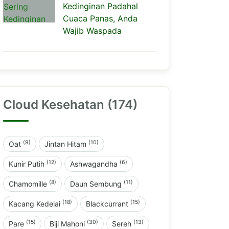
Kedinginan Padahal
Cuaca Panas, Anda
Wajib Waspada
Cloud Kesehatan (174)
(9)
(10)
Oat
Jintan Hitam
(12)
(6)
Kunir Putih
Ashwagandha
(8)
(11)
Chamomille
Daun Sembung
(18)
(15)
Kacang Kedelai
Blackcurrant
(15)
(30)
(13)
Pare
Biji Mahoni
Sereh