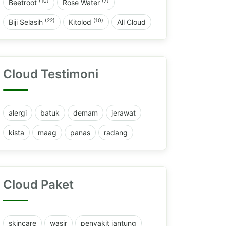
(10)
(7)
Beetroot
Rose Water
(22)
(10)
Biji Selasih
Kitolod
All Cloud
Cloud Testimoni
alergi
batuk
demam
jerawat
kista
maag
panas
radang
Cloud Paket
skincare
wasir
penyakit jantung