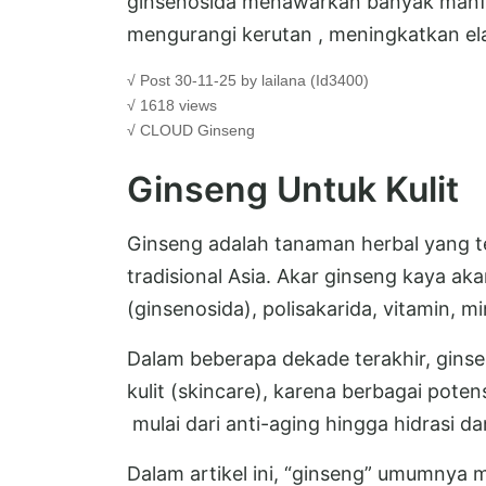
ginsenosida menawarkan banyak manfaat
mengurangi kerutan , meningkatkan elas
√ Post 30-11-25 by lailana (Id3400)
√ 1618 views
√ CLOUD
Ginseng
Ginseng Untuk Kulit
Ginseng adalah tanaman herbal yang 
tradisional Asia. Akar ginseng kaya ak
(ginsenosida), polisakarida, vitamin, mi
Dalam beberapa dekade terakhir, gins
kulit (skincare), karena berbagai poten
mulai dari anti-aging hingga hidrasi d
Dalam artikel ini, “ginseng” umumnya 