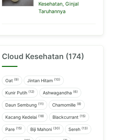
Kesehatan, Ginjal
Taruhannya
Cloud Kesehatan (174)
(9)
(10)
Oat
Jintan Hitam
(12)
(6)
Kunir Putih
Ashwagandha
(11)
(8)
Daun Sembung
Chamomille
(18)
(15)
Kacang Kedelai
Blackcurrant
(15)
(30)
(13)
Pare
Biji Mahoni
Sereh