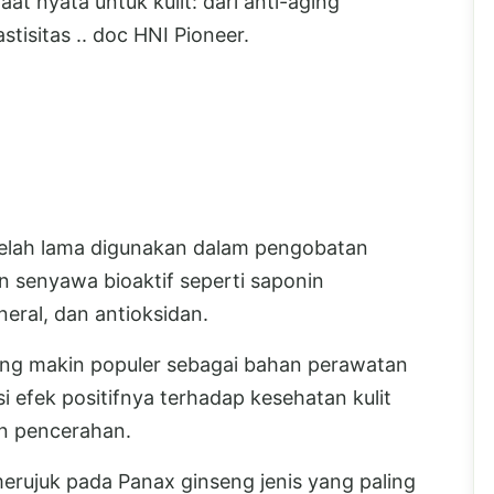
 nyata untuk kulit: dari anti-aging
tisitas .. doc HNI Pioneer.
telah lama digunakan dalam pengobatan
an senyawa bioaktif seperti saponin
neral, dan antioksidan.
eng makin populer sebagai bahan perawatan
si efek positifnya terhadap kesehatan kulit
an pencerahan.
merujuk pada Panax ginseng jenis yang paling