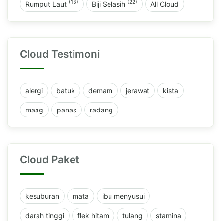
(13)
(22)
Rumput Laut
Biji Selasih
All Cloud
Cloud Testimoni
alergi
batuk
demam
jerawat
kista
maag
panas
radang
Cloud Paket
kesuburan
mata
ibu menyusui
darah tinggi
flek hitam
tulang
stamina