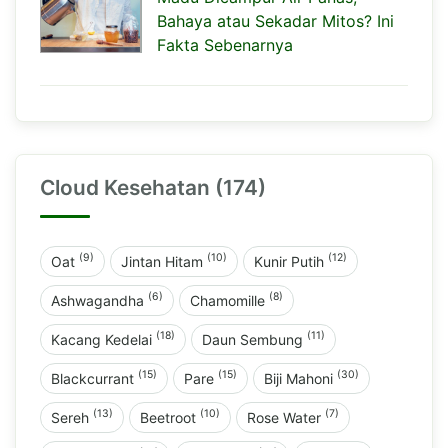
Bahaya atau Sekadar Mitos? Ini
Fakta Sebenarnya
Cloud Kesehatan (174)
(9)
(10)
(12)
Oat
Jintan Hitam
Kunir Putih
(6)
(8)
Ashwagandha
Chamomille
(18)
(11)
Kacang Kedelai
Daun Sembung
(15)
(15)
(30)
Blackcurrant
Pare
Biji Mahoni
(13)
(10)
(7)
Sereh
Beetroot
Rose Water