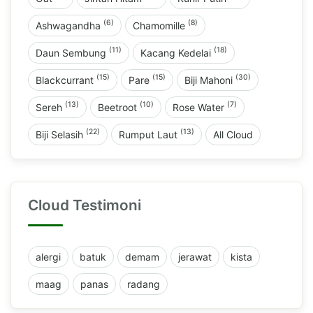
(6)
(8)
Ashwagandha
Chamomille
(11)
(18)
Daun Sembung
Kacang Kedelai
(15)
(15)
(30)
Blackcurrant
Pare
Biji Mahoni
(13)
(10)
(7)
Sereh
Beetroot
Rose Water
(22)
(13)
Biji Selasih
Rumput Laut
All Cloud
Cloud Testimoni
alergi
batuk
demam
jerawat
kista
maag
panas
radang