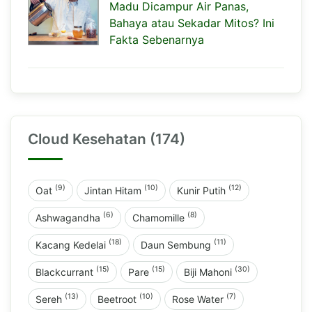
Madu Dicampur Air Panas,
Bahaya atau Sekadar Mitos? Ini
Fakta Sebenarnya
Cloud Kesehatan (174)
(9)
(10)
(12)
Oat
Jintan Hitam
Kunir Putih
(6)
(8)
Ashwagandha
Chamomille
(18)
(11)
Kacang Kedelai
Daun Sembung
(15)
(15)
(30)
Blackcurrant
Pare
Biji Mahoni
(13)
(10)
(7)
Sereh
Beetroot
Rose Water