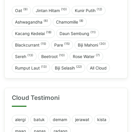
(9)
(10)
(12)
Oat
Jintan Hitam
Kunir Putih
(6)
(8)
Ashwagandha
Chamomille
(18)
(11)
Kacang Kedelai
Daun Sembung
(15)
(15)
(30)
Blackcurrant
Pare
Biji Mahoni
(13)
(10)
(7)
Sereh
Beetroot
Rose Water
(13)
(22)
Rumput Laut
Biji Selasih
All Cloud
Cloud Testimoni
alergi
batuk
demam
jerawat
kista
maag
panas
radang