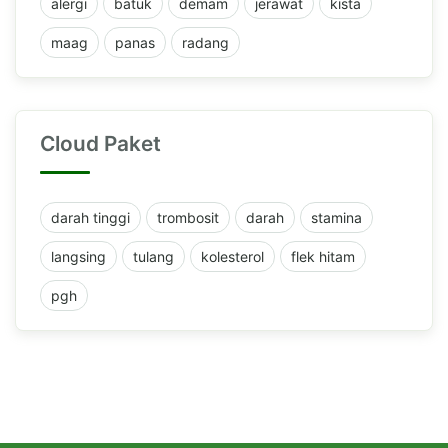
alergi
batuk
demam
jerawat
kista
maag
panas
radang
Cloud Paket
darah tinggi
trombosit
darah
stamina
langsing
tulang
kolesterol
flek hitam
pgh