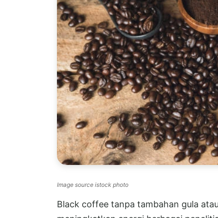
Image source istock photo
Black coffee tanpa tambahan gula ata