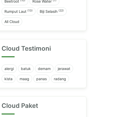
(10)
(7)
Beetroot
Rose Water
(13)
(22)
Rumput Laut
Biji Selasih
All Cloud
Cloud Testimoni
alergi
batuk
demam
jerawat
kista
maag
panas
radang
Cloud Paket