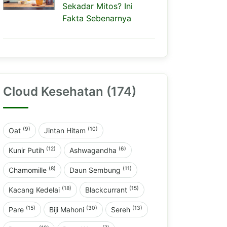
Sekadar Mitos? Ini
Fakta Sebenarnya
Cloud Kesehatan (174)
(9)
(10)
Oat
Jintan Hitam
(12)
(6)
Kunir Putih
Ashwagandha
(8)
(11)
Chamomille
Daun Sembung
(18)
(15)
Kacang Kedelai
Blackcurrant
(15)
(30)
(13)
Pare
Biji Mahoni
Sereh