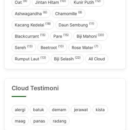
(9)
(10)
(12)
Oat
Jintan Hitam
Kunir Putih
(6)
(8)
Ashwagandha
Chamomille
(18)
(11)
Kacang Kedelai
Daun Sembung
(15)
(15)
(30)
Blackcurrant
Pare
Biji Mahoni
(13)
(10)
(7)
Sereh
Beetroot
Rose Water
(13)
(22)
Rumput Laut
Biji Selasih
All Cloud
Cloud Testimoni
alergi
batuk
demam
jerawat
kista
maag
panas
radang