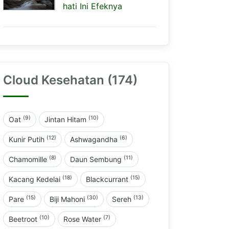
hati Ini Efeknya
Cloud Kesehatan (174)
(9)
(10)
Oat
Jintan Hitam
(12)
(6)
Kunir Putih
Ashwagandha
(8)
(11)
Chamomille
Daun Sembung
(18)
(15)
Kacang Kedelai
Blackcurrant
(15)
(30)
(13)
Pare
Biji Mahoni
Sereh
(10)
(7)
Beetroot
Rose Water