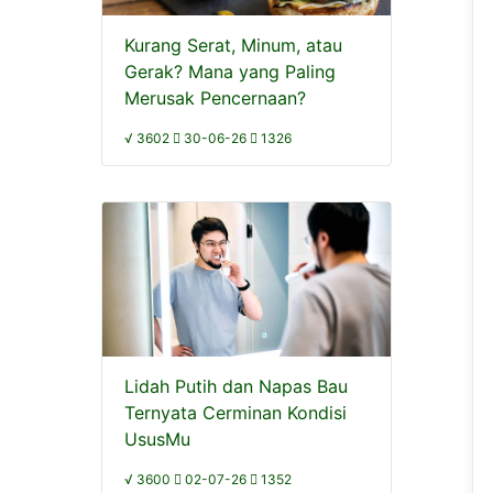
Kurang Serat, Minum, atau
Gerak? Mana yang Paling
Merusak Pencernaan?
√ 3602
30-06-26
1326
Lidah Putih dan Napas Bau
Ternyata Cerminan Kondisi
UsusMu
√ 3600
02-07-26
1352