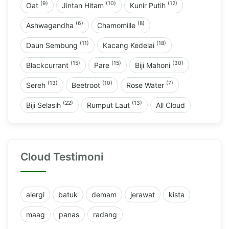
(9)
(10)
(12)
Oat
Jintan Hitam
Kunir Putih
(6)
(8)
Ashwagandha
Chamomille
(11)
(18)
Daun Sembung
Kacang Kedelai
(15)
(15)
(30)
Blackcurrant
Pare
Biji Mahoni
(13)
(10)
(7)
Sereh
Beetroot
Rose Water
(22)
(13)
Biji Selasih
Rumput Laut
All Cloud
Cloud Testimoni
alergi
batuk
demam
jerawat
kista
maag
panas
radang