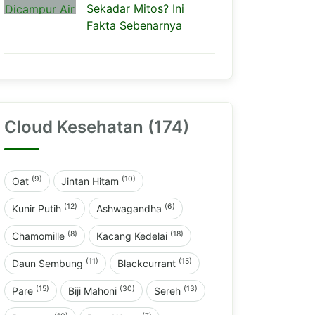
Sekadar Mitos? Ini
Fakta Sebenarnya
Cloud Kesehatan (174)
(9)
(10)
Oat
Jintan Hitam
(12)
(6)
Kunir Putih
Ashwagandha
(8)
(18)
Chamomille
Kacang Kedelai
(11)
(15)
Daun Sembung
Blackcurrant
(15)
(30)
(13)
Pare
Biji Mahoni
Sereh