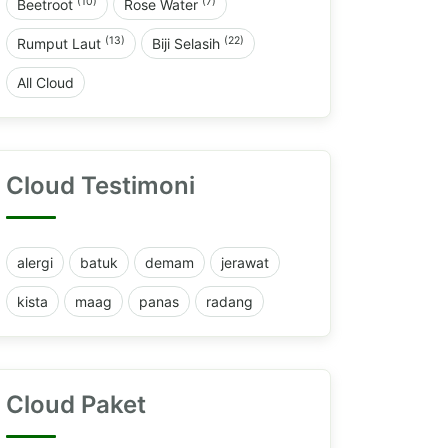
(10)
(7)
Beetroot
Rose Water
(13)
(22)
Rumput Laut
Biji Selasih
All Cloud
Cloud Testimoni
alergi
batuk
demam
jerawat
kista
maag
panas
radang
Cloud Paket